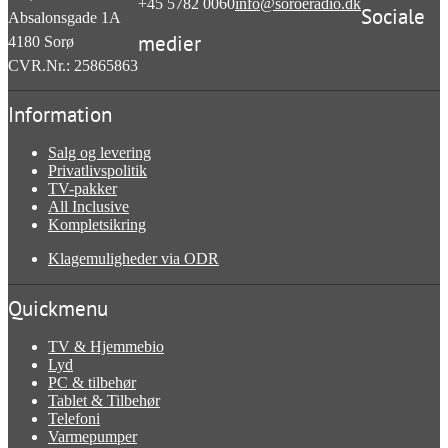
+45 5782 0060
info@soroeradio.dk
Sociale
Absalonsgade 1A
medier
4180
Sorø
CVR.Nr.: 25865863
Information
Salg og levering
Privatlivspolitik
TV-pakker
All Inclusive
Kompletsikring
Klagemuligheder via ODR
Quickmenu
TV & Hjemmebio
Lyd
PC & tilbehør
Tablet & Tilbehør
Telefoni
Varmepumper