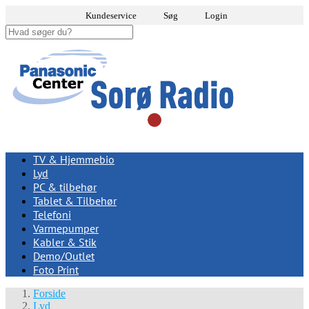
Kundeservice
Søg
Login
TV & Hjemmebio
Lyd
PC & tilbehør
Tablet & Tilbehør
Telefoni
Varmepumper
Kabler & Stik
Demo/Outlet
Foto Print
Forside
Lyd