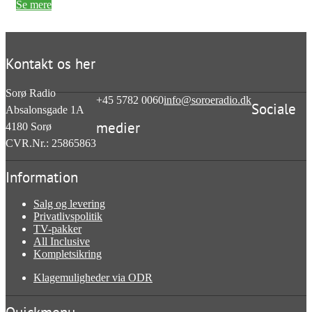
Se mere
Kontakt os her
Sorø Radio
+45 5782 0060
info@soroeradio.dk
Sociale
Absalonsgade 1A
medier
4180
Sorø
CVR.Nr.: 25865863
Information
Salg og levering
Privatlivspolitik
TV-pakker
All Inclusive
Kompletsikring
Klagemuligheder via ODR