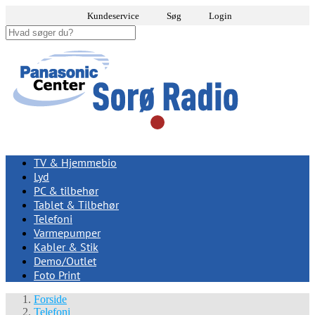
Kundeservice
Søg
Login
TV & Hjemmebio
Lyd
PC & tilbehør
Tablet & Tilbehør
Telefoni
Varmepumper
Kabler & Stik
Demo/Outlet
Foto Print
Forside
Telefoni