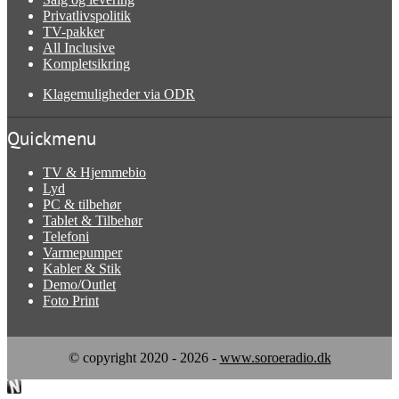
Privatlivspolitik
TV-pakker
All Inclusive
Kompletsikring
Klagemuligheder via ODR
Quickmenu
TV & Hjemmebio
Lyd
PC & tilbehør
Tablet & Tilbehør
Telefoni
Varmepumper
Kabler & Stik
Demo/Outlet
Foto Print
© copyright 2020 - 2026 -
www.soroeradio.dk