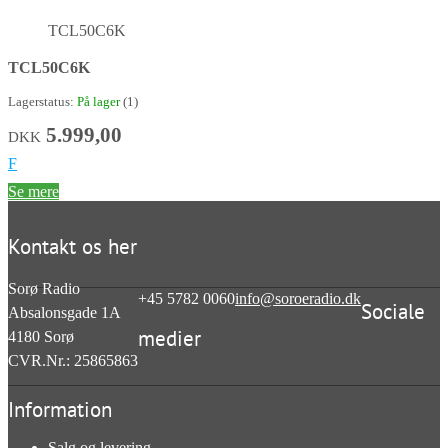
TCL50C6K
TCL50C6K
Lagerstatus:
På lager
(1)
5.999,00
DKK
F
Se mere
Kontakt os her
Sorø Radio
+45 5782 0060
info@soroeradio.dk
Sociale
Absalonsgade 1A
medier
4180
Sorø
CVR.Nr.: 25865863
Information
Salg og levering