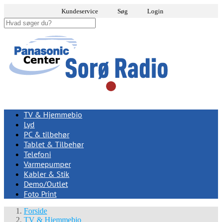
Kundeservice
Søg
Login
TV & Hjemmebio
Lyd
PC & tilbehør
Tablet & Tilbehør
Telefoni
Varmepumper
Kabler & Stik
Demo/Outlet
Foto Print
Forside
TV & Hjemmebio