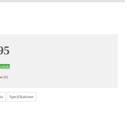
95
rodukt
er
(0)
ke
Specifikationer