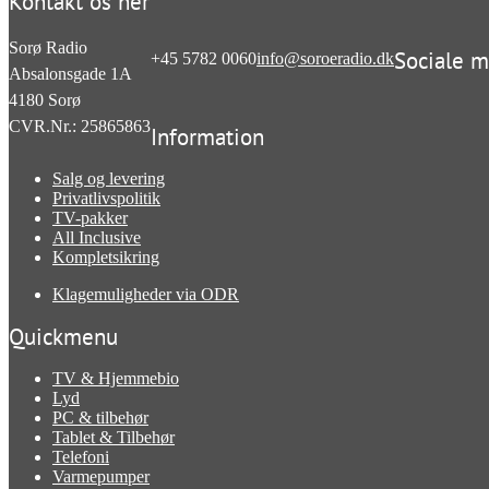
Kontakt os her
Sorø Radio
Sociale m
+45 5782 0060
info@soroeradio.dk
Absalonsgade 1A
4180
Sorø
CVR.Nr.: 25865863
Information
Salg og levering
Privatlivspolitik
TV-pakker
All Inclusive
Kompletsikring
Klagemuligheder via ODR
Quickmenu
TV & Hjemmebio
Lyd
PC & tilbehør
Tablet & Tilbehør
Telefoni
Varmepumper