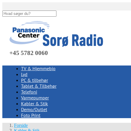
+45 5782 0060
TV & Hjemmebio
Lyd
PC & tilbehør
Tablet & Tilbehør
Telefoni
Varmepumper
Kabler & Stik
Demo/Outlet
Foto Print
Forside
Kabler & Stik