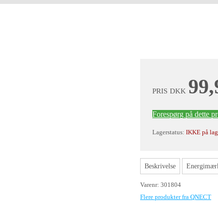
99,
PRIS
DKK
Forespørg på dette p
Lagerstatus:
IKKE på lag
Beskrivelse
Energimær
Varenr:
301804
Flere produkter fra QNECT