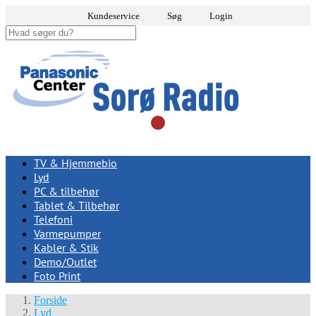
Kundeservice
Søg
Login
TV & Hjemmebio
Lyd
PC & tilbehør
Tablet & Tilbehør
Telefoni
Varmepumper
Kabler & Stik
Demo/Outlet
Foto Print
Forside
Lyd