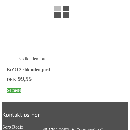
3 stik uden jord
E:ZO 3 stik uden jord
99,95
DKK
Se mere
Kontakt os her
Sorø Radio
+45 5782 0060
info@soroeradio.dk