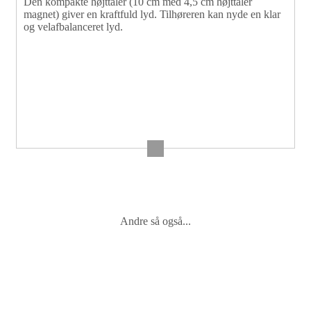
Den kompakte højttaler (10 cm med 4,5 cm højttaler
magnet) giver en kraftfuld lyd. Tilhøreren kan nyde en klar
og velafbalanceret lyd.
Andre så også...